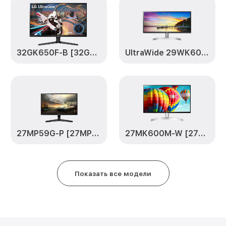
Замена электронных компонен
B [22MK400A-B.ARUZ] LG
32GK650F-B [32GK650F-B.ARUZ]
UltraWide 29WK600-W [29WK600-W.ARUZ]
27MP59G-P [27MP59G-P.ARUZ]
27MK600M-W [27MK600M-W.ARUZ]
Показать все модели