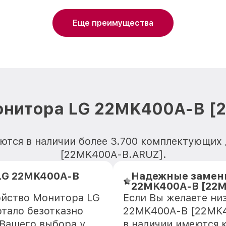
Еще преимущества
онитора LG 22MK400A-B 
ются в наличии более 3.700 комплектующи
[22MK400A-B.ARUZ].
LG 22MK400A-B
Надежные замени
22MK400A-B [22
ойство Монитора LG
Если Вы желаете ни
тало безотказно
22MK400A-B [22MK4
 Вашего выбора у
в наличии имеются 