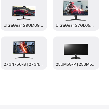
тов 22MK400A-
от 1900₽
Заказать
UltraGear 29UM69G-B [29UM69G-B.ARUZ]
UltraGear 27GL650F-B [27GL650F-B.ARUZ]
27GN750-B [27GN750-B.ARUZ]
25UM58-P [25UM58-P.ARUZ]