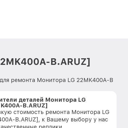
[22MK400A-B.ARUZ]
х для ремонта Монитора LG 22MK400A-B
тели деталей Монитора LG
MK400A-B.ARUZ]
зкую стоимость ремонта Монитора LG
00A-B.ARUZ], к Вашему выбору у нас
качественные реплики