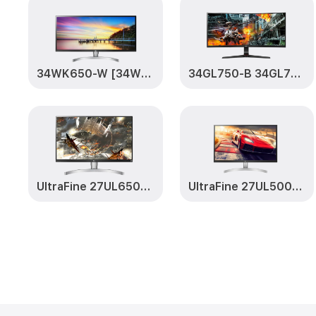
34WK650-W [34WK650-W.ARUZ]
34GL750-B 34GL750-B
UltraFine 27UL650-W [27UL650-W.ARUZ]
UltraFine 27UL500-W 27UL500-W.ARUZ