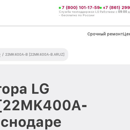
7 (800) 101-17-59
+7 (861) 299
Служба техподдержки LG
Работаем с
09:00
д
- бесплатно по России
Срочный ремонт
Це
G
/
22MK400A-B [22MK400A-B.ARUZ]
ора LG
[22MK400A-
аснодаре