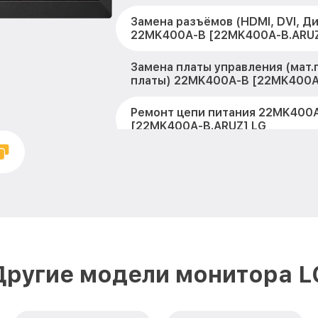
Замена разъёмов (HDMI, DVI, Д
22MK400A-B [22MK400A-B.ARUZ
Замена платы управления (мат.
платы) 22MK400A-B [22MK400A
Ремонт цепи питания 22MK400
[22MK400A-B.ARUZ] LG
Прошивка блока управления 2
[22MK400A-B.ARUZ] LG
Замена лампы подсветки 22MK
[22MK400A-B.ARUZ] LG
Ремонт блока управления 22M
[22MK400A-B.ARUZ] LG
Другие модели монитора L
Замена блока питания 22MK40
[22MK400A-B.ARUZ] LG