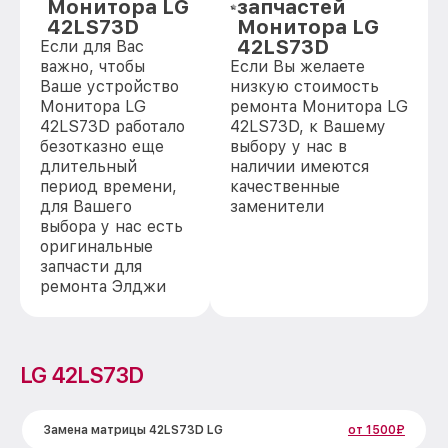
Монитора LG
запчастей
42LS73D
Монитора LG
42LS73D
Если для Вас
важно, чтобы
Если Вы желаете
Ваше устройство
низкую стоимость
Монитора LG
ремонта Монитора LG
42LS73D работало
42LS73D, к Вашему
безотказно еще
выбору у нас в
длительный
наличии имеются
период времени,
качественные
для Вашего
заменители
выбора у нас есть
оригинальные
запчасти для
ремонта Элджи
LG 42LS73D
Замена матрицы 42LS73D LG
от 1500₽