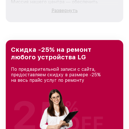
Миссия нашего центра — обеспечить
качественный и доступный ремонт для
Развернуть
каждого пользователя продукции LG, вне
зависимости от сложности поломки. Мы
стремимся к тому, чтобы каждый клиент был
удовлетворен скоростью и качеством
предоставляемых услуг. Наша цель — стать
лучшим сервисным центром LG в городе
Краснодаре, постоянно повышая уровень
Скидка -25% на ремонт
доверия и лояльности наших клиентов.
любого устройства LG
По предварительной записи с сайта,
предоставляем скидку в размере -25%
на весь прайс услуг по ремонту
25
%
OFF