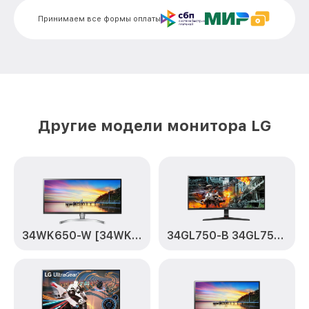
Замена электронных компонентов
от 1900₽
Принимаем все формы оплаты
42LS73D LG
Другие модели монитора LG
34WK650-W [34WK650-W.ARUZ]
34GL750-B 34GL750-B