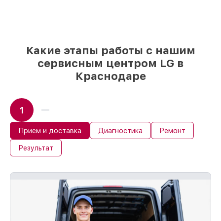
и надежных реплик с возможностью
выбрать
– с учётом всех запросов
85%
работ быстро и без задержек, при
немедленном начале работ
Какие этапы работы с нашим
сервисным центром LG в
Краснодаре
1
Прием и доставка
Диагностика
Ремонт
Результат