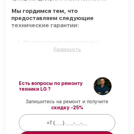
Мы гордимся тем, что
предоставляем следующие
технические гарантии:
Использование оригинальных
запчастей
– гарантируем использование
Развернуть
фирменных запчастей для обслуживания.
Опытные мастера
– все работники
проходят обязательное обучение и
ежегодную аттестацию, что
подтверждает их уровень мастерства.
Есть вопросы по ремонту
Соблюдение сроков починки
–
техники LG ?
восстановление проектора PV150G
выполняется строго в оговоренные
Запишитесь на ремонт и получите
сроки.
скидку -25%
Подтвержденная гарантия
–
предоставляем официальное
гарантийное сопровождение после
починки.