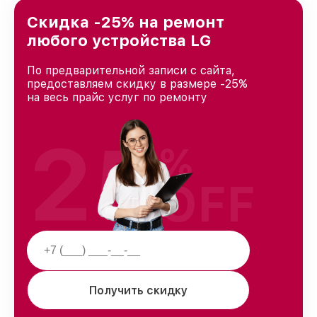
лучшим сервисным центром LG в городе
Краснодаре, постоянно повышая уровень
Скидка -25% на ремонт
доверия и лояльности наших клиентов.
любого устройства LG
По предварительной записи с сайта,
предоставляем скидку в размере -25%
на весь прайс услуг по ремонту
25
%
OFF
Получить скидку