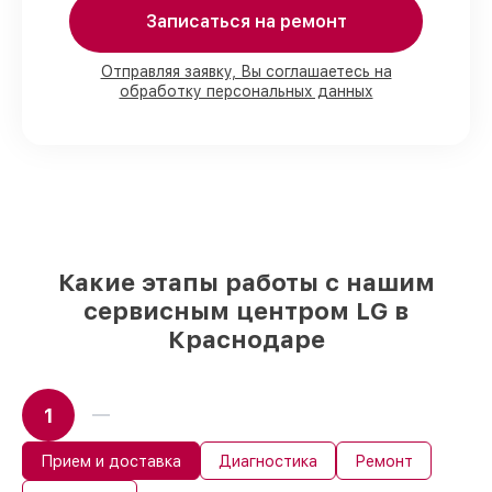
Записаться на ремонт
Мы гарантируем:
Отправляя заявку, Вы соглашаетесь на
обработку персональных данных
80%
работ с возможностью наблюдения
90%
комплектующих для проекторов
имеются в наличии или быстро
поставляются
Оригинальные запчасти и
качественные реплики на ваш выбор
–
для любого бюджета
85%
работ за 1–2 часа, при условии, что
обслуживание началось сразу
Какие этапы работы с нашим
сервисным центром LG в
Краснодаре
1
Прием и доставка
Диагностика
Ремонт