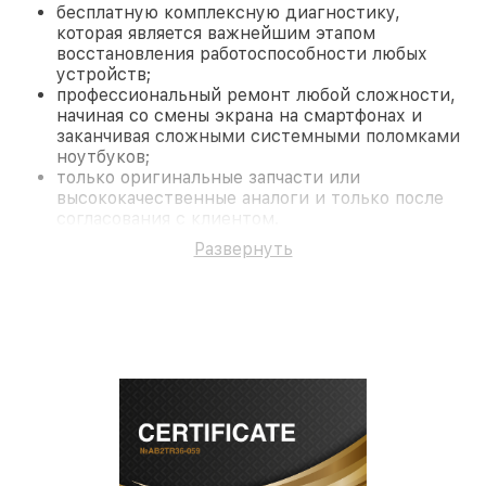
бесплатную комплексную диагностику,
которая является важнейшим этапом
восстановления работоспособности любых
устройств;
профессиональный ремонт любой сложности,
начиная со смены экрана на смартфонах и
заканчивая сложными системными поломками
ноутбуков;
только оригинальные запчасти или
высококачественные аналоги и только после
согласования с клиентом.
На все работы и замененные комплектующие
Развернуть
предоставляется длительная гарантия. В случае
поломки по условиям гарантии, мы бесплатно
исправим ситуацию.
Наши преимущества
Преимуществами нашего сервисного центра LG в
Краснодаре являются:
лучшие специалисты с многолетним опытом и
безупречной репутацией;
современное оборудование и
лицензированное ПО в ремонтно-
диагностических мастерских;