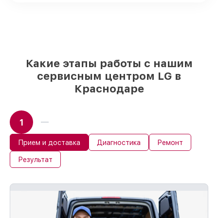
детали использовать, а мы делаем
ремонт с учётом возможностей клиента
85%
починок LG завершаются в тот же
день, при немедленном старте работ
Какие этапы работы с нашим
сервисным центром LG в
Краснодаре
1
Прием и доставка
Диагностика
Ремонт
Результат