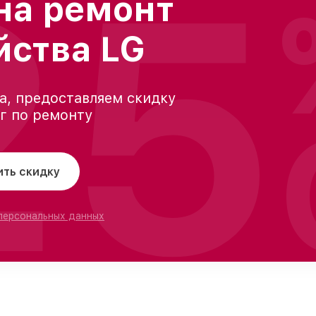
25
на ремонт
йства LG
а, предоставляем скидку
уг по ремонту
ить скидку
 персональных данных