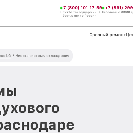
7 (800) 101-17-59
+7 (861) 299
Служба техподдержки LG
Работаем с
09:00
д
- бесплатно по России
Срочный ремонт
Це
фов LG
/
Чистка системы охлаждения
емы
ухового
раснодаре