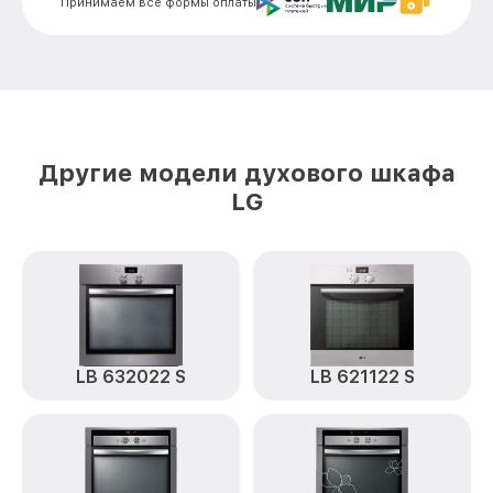
Принимаем все формы оплаты
Замена панели управления LB 632122 S
от 1500₽
LG
Другие модели духового шкафа
LG
LB 632022 S
LB 621122 S