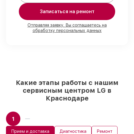
Записаться на ремонт
80%
работ с возможностью наблюдения
90%
комплектующих для духовых
шкафов на складе или доступны для
Отправляя заявку, Вы соглашаетесь на
обработку персональных данных
быстрой доставки
Качественные реплики и
оригинальные детали по вашему
выбору
– под любые финансовые
возможности
85%
работ за 1–2 часа, при немедленном
начале работ
Какие этапы работы с нашим
сервисным центром LG в
Краснодаре
1
Прием и доставка
Диагностика
Ремонт