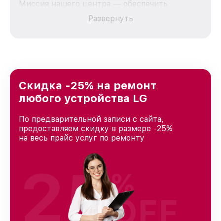
Миссия нашего центра — обеспечить
качественный и доступный ремонт для
Развернуть
каждого пользователя продукции LG, вне
зависимости от сложности поломки. Мы
стремимся к тому, чтобы каждый клиент был
удовлетворен скоростью и качеством
предоставляемых услуг. Наша цель — стать
лучшим сервисным центром LG в городе
Краснодаре, постоянно повышая уровень
Скидка -25% на ремонт
доверия и лояльности наших клиентов.
любого устройства LG
По предварительной записи с сайта,
предоставляем скидку в размере -25%
на весь прайс услуг по ремонту
25
%
OFF