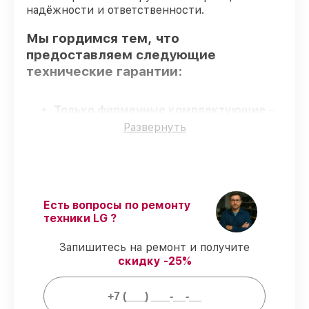
надёжности и ответственности.
Мы гордимся тем, что
предоставляем следующие
технические гарантии:
Только фирменные комплектующие
–
только подлинные комплектующие.
Развернуть
Опытные мастера
– все работники
проходят обязательное обучение и
ежегодную аттестацию, что
подтверждает их уровень мастерства.
Точное соблюдение сроков
–
Есть вопросы по ремонту
гарантируем завершение работ без
техники LG ?
задержек.
Подтвержденная гарантия
– все
Запишитесь на ремонт и получите
работы по восстановлению проводятся с
скидку -25%
официальной гарантией.
Мы гарантируем: