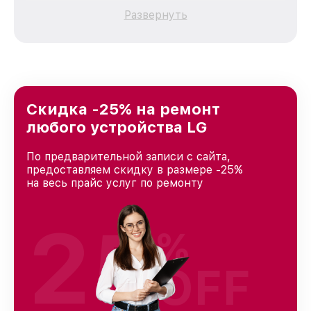
качественный и доступный ремонт для
Развернуть
каждого пользователя продукции LG, вне
зависимости от сложности поломки. Мы
стремимся к тому, чтобы каждый клиент был
удовлетворен скоростью и качеством
предоставляемых услуг. Наша цель — стать
лучшим сервисным центром LG в городе
Краснодаре, постоянно повышая уровень
Скидка -25% на ремонт
доверия и лояльности наших клиентов.
любого устройства LG
По предварительной записи с сайта,
предоставляем скидку в размере -25%
на весь прайс услуг по ремонту
25
%
OFF