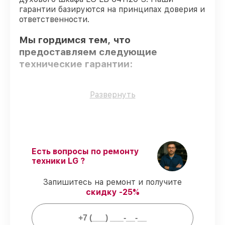
гарантии базируются на принципах доверия и
ответственности.
Мы гордимся тем, что
предоставляем следующие
технические гарантии:
Только фирменные комплектующие
–
Развернуть
для всех видов сервиса применяются
исключительно оригинальные детали.
Квалифицированные специалисты
–
проверенные специалисты с опытом и
сертификацией.
Есть вопросы по ремонту
Соблюдение сроков починки
–
техники LG ?
соблюдаем сроки сервиса духового
шкафа LB 641120 S, согласованные с
Запишитесь на ремонт и получите
клиентом.
скидку -25%
Подтвержденная гарантия
–
обслуживаем духовых шкафов всегда со
строгим соблюдением гарантийных
обязательств.