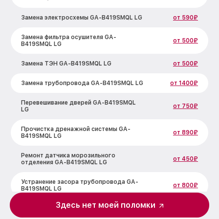
Замена электросхемы GA-B419SMQL LG
от 590₽
Замена фильтра осушителя GA-
от 500₽
B419SMQL LG
Замена ТЭН GA-B419SMQL LG
от 500₽
Замена трубопровода GA-B419SMQL LG
от 1400₽
Перевешивание дверей GA-B419SMQL
от 750₽
LG
Прочистка дренажной системы GA-
от 890₽
B419SMQL LG
Ремонт датчика морозильного
от 450₽
отделения GA-B419SMQL LG
Устранение засора трубопровода GA-
от 800₽
B419SMQL LG
Здесь нет моей поломки
Ремонт испарителя GA-B419SMQL LG
от 650₽