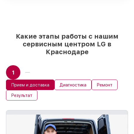
доставки
Качественные реплики и
оригинальные детали по вашему
выбору
– для любого бюджета
85%
работ в течение пары часов, если
мастер приступает к восстановлению
Какие этапы работы с нашим
сразу
сервисным центром LG в
Краснодаре
1
Прием и доставка
Диагностика
Ремонт
Результат