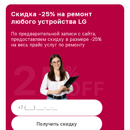
предоставляемых услуг. Наша цель — стать
лучшим сервисным центром LG в городе
Краснодаре, постоянно повышая уровень
Скидка -25% на ремонт
доверия и лояльности наших клиентов.
любого устройства LG
По предварительной записи с сайта,
предоставляем скидку в размере -25%
на весь прайс услуг по ремонту
25
%
OFF
Получить скидку