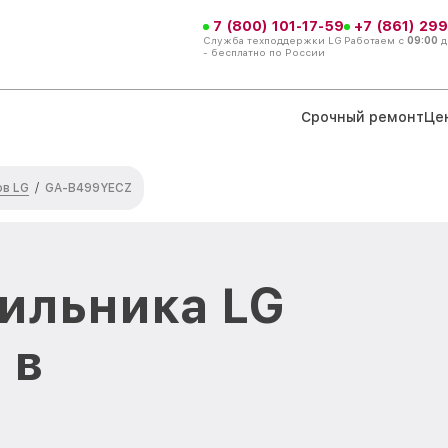
7 (800) 101-17-59
+7 (861) 299
Служба техподдержки LG
Работаем с
09:00
д
- бесплатно по России
Срочный ремонт
Це
ов LG
/
GA-B499YECZ
ильника LG
 в