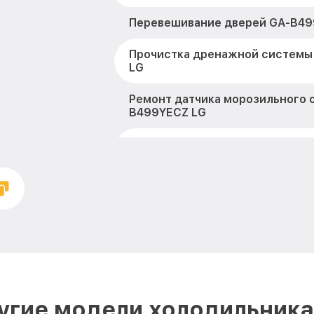
Перевешивание дверей GA-B49
Прочистка дренажной системы
LG
Ремонт датчика морозильного 
B499YECZ LG
Устранение засора трубопрово
B499YECZ LG
Ремонт испарителя GA-B499YE
Замена таймера GA-B499YECZ 
Замена дефростера GA-B499YE
Замена усилителей GA-B499YE
угие модели холодильника