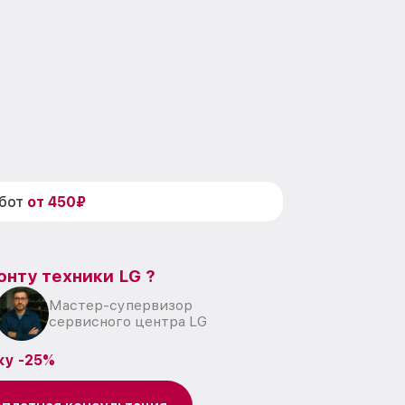
абот
от 450₽
онту техники LG ?
Мастер-супервизор
сервисного центра LG
ку -25%