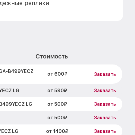
адежные реплики
Стоимость
 GA-B499YECZ
от 600₽
Заказать
от 590₽
YECZ LG
Заказать
от 500₽
-B499YECZ LG
Заказать
от 500₽
Заказать
от 1400₽
YECZ LG
Заказать