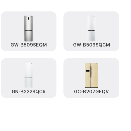
атуры
от 650₽
Заказать
платы, мейн
от 500₽
Заказать
GW-B509SEQM
GW-B509SQCM
от 590₽
B59PZDZS LG
Заказать
от 550₽
Заказать
от 500₽
BB59PZDZS LG
Заказать
ля GBB59PZDZS
от 550₽
Заказать
GN-B222SQCR
GC-B207GEQV