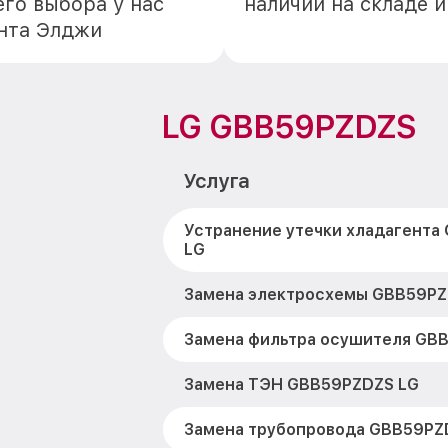
го выбора у нас
наличии на складе 
онта Элджи
LG GBB59PZDZS
Услуга
Устранение утечки хладагента
LG
Замена электросхемы GBB59PZ
Замена фильтра осушителя GB
Замена ТЭН GBB59PZDZS LG
Замена трубопровода GBB59PZ