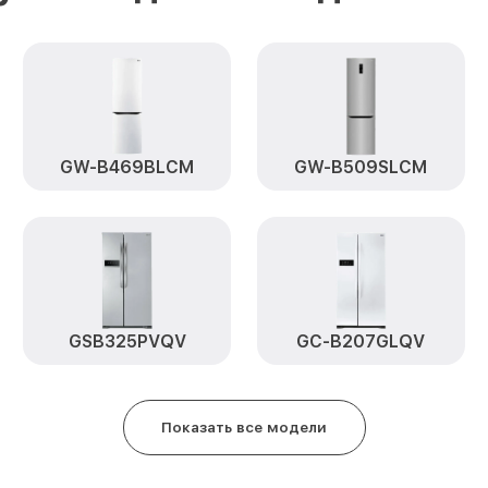
Ремонт/замена датчика темпер
GBB59PZDZS LG
Замена платы управления (мат.
платы) GBB59PZDZS LG
GW-B469BLCM
GW-B509SLCM
Замена мотор-компрессора GB
Замена реле GBB59PZDZS LG
Замена нагревателя оттайки G
Замена нагревателя испарите
GSB325PVQV
GC-B207GLQV
LG
Показать все модели