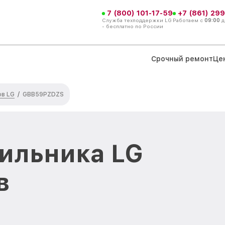
7 (800) 101-17-59
+7 (861) 299
Служба техподдержки LG
Работаем с
09:00
д
- бесплатно по России
Срочный ремонт
Це
ов LG
/
GBB59PZDZS
ильника LG
в