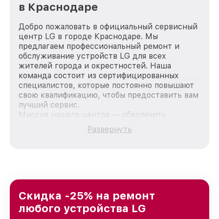
в Краснодаре
Добро пожаловать в официальный сервисный
центр LG в городе Краснодаре. Мы
предлагаем профессиональный ремонт и
обслуживание устройств LG для всех
жителей города и окрестностей. Наша
команда состоит из сертифицированных
специалистов, которые постоянно повышают
свою квалификацию, чтобы предоставить вам
лучший сервис.
Миссия нашего центра — обеспечить
качественный и доступный ремонт для
Развернуть
каждого пользователя продукции LG, вне
зависимости от сложности поломки. Мы
стремимся к тому, чтобы каждый клиент был
удовлетворен скоростью и качеством
предоставляемых услуг. Наша цель — стать
лучшим сервисным центром LG в городе
Краснодаре, постоянно повышая уровень
Скидка -25% на ремонт
доверия и лояльности наших клиентов.
любого устройства LG