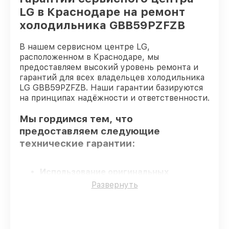
LG в Краснодаре на ремонт
холодильника GBB59PZFZB
В нашем сервисном центре LG,
расположенном в Краснодаре, мы
предоставляем высокий уровень ремонта и
гарантий для всех владельцев холодильника
LG GBB59PZFZB. Наши гарантии базируются
на принципах надёжности и ответственности.
Мы гордимся тем, что
предоставляем следующие
технические гарантии:
Использование оригинальных
запчастей
– гарантируем использование
Развернуть
фирменных запчастей для обслуживания.
Сертифицированные инженеры
– все
работники проходят обязательное
обучение и ежегодную аттестацию, что