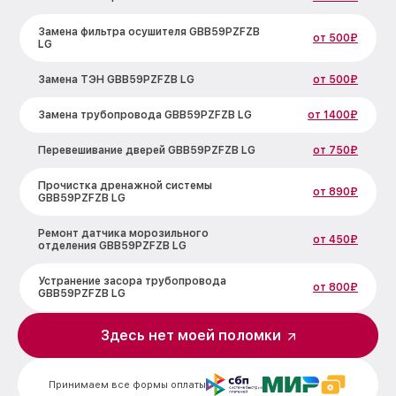
Замена фильтра осушителя GBB59PZFZB
от 500₽
LG
Замена ТЭН GBB59PZFZB LG
от 500₽
Замена трубопровода GBB59PZFZB LG
от 1400₽
Перевешивание дверей GBB59PZFZB LG
от 750₽
Прочистка дренажной системы
от 890₽
GBB59PZFZB LG
Ремонт датчика морозильного
от 450₽
отделения GBB59PZFZB LG
Устранение засора трубопровода
от 800₽
GBB59PZFZB LG
Ремонт испарителя GBB59PZFZB LG
от 650₽
Здесь нет моей поломки
Замена таймера GBB59PZFZB LG
от 710₽
Принимаем все формы оплаты