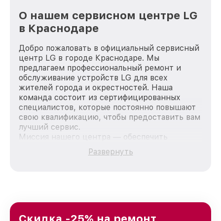
О нашем сервисном центре LG
в Краснодаре
Добро пожаловать в официальный сервисный
центр LG в городе Краснодаре. Мы
предлагаем профессиональный ремонт и
обслуживание устройств LG для всех
жителей города и окрестностей. Наша
команда состоит из сертифицированных
специалистов, которые постоянно повышают
свою квалификацию, чтобы предоставить вам
лучший сервис.
Миссия нашего центра — обеспечить
качественный и доступный ремонт для
Развернуть
каждого пользователя продукции LG, вне
зависимости от сложности поломки. Мы
стремимся к тому, чтобы каждый клиент был
удовлетворен скоростью и качеством
предоставляемых услуг. Наша цель — стать
лучшим сервисным центром LG в городе
Краснодаре, постоянно повышая уровень
Скидка -25% на ремонт