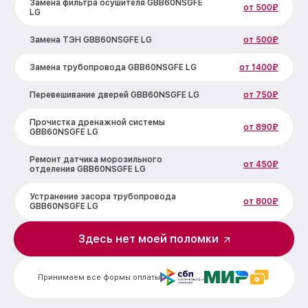
Замена фильтра осушителя GBB60NSGFE
от 500₽
LG
Замена ТЭН GBB60NSGFE LG
от 500₽
Замена трубопровода GBB60NSGFE LG
от 1400₽
Перевешивание дверей GBB60NSGFE LG
от 750₽
Прочистка дренажной системы
от 890₽
GBB60NSGFE LG
Ремонт датчика морозильного
от 450₽
отделения GBB60NSGFE LG
Устранение засора трубопровода
от 800₽
GBB60NSGFE LG
Ремонт испарителя GBB60NSGFE LG
от 650₽
Здесь нет моей поломки
Замена таймера GBB60NSGFE LG
от 710₽
Принимаем все формы оплаты
Замена дефростера GBB60NSGFE LG
от 1290₽