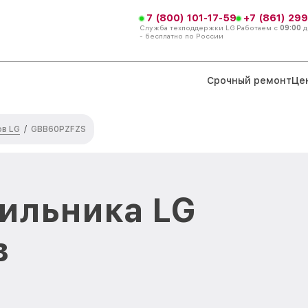
7 (800) 101-17-59
+7 (861) 299
Служба техподдержки LG
Работаем с
09:00
д
- бесплатно по России
Срочный ремонт
Це
ов LG
/
GBB60PZFZS
ильника LG
в