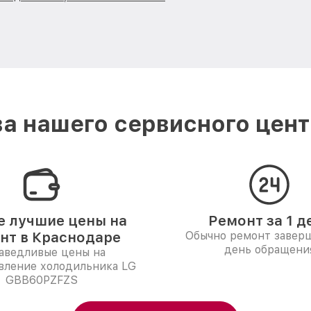
а нашего сервисного цент
 лучшие цены на
Ремонт за 1 д
нт в Краснодаре
Обычно ремонт заверш
день обращени
аведливые цены на
вление холодильника LG
GBB60PZFZS