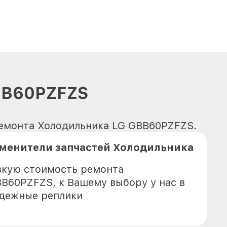
BB60PZFZS
 ремонта Холодильника LG GBB60PZFZS.
менители запчастей Холодильника
зкую стоимость ремонта
B60PZFZS, к Вашему выбору у нас в
адежные реплики