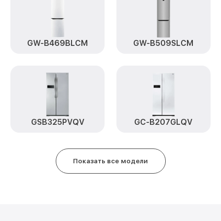
Замена платы управления (мат.
платы) GBB60PZFZS LG
GW-B469BLCM
GW-B509SLCM
Замена мотор-компрессора GB
Замена реле GBB60PZFZS LG
Замена нагревателя оттайки G
Замена нагревателя испарител
GSB325PVQV
GC-B207GLQV
LG
Показать все модели