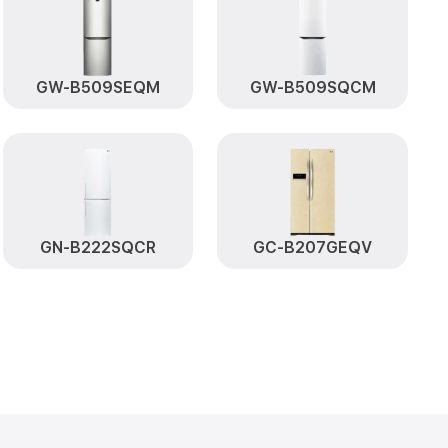
платы, мейн
от 500₽
Заказать
GW-B509SEQM
GW-B509SQCM
от 590₽
B60PZFZS LG
Заказать
от 550₽
Заказать
от 500₽
BB60PZFZS LG
Заказать
я GBB60PZFZS
от 550₽
Заказать
GN-B222SQCR
GC-B207GEQV