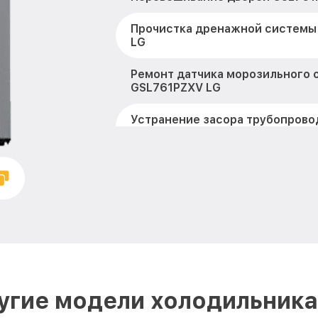
Прочистка дренажной системы
LG
Ремонт датчика морозильного 
GSL761PZXV LG
Устранение засора трубопрово
LG
Ремонт испарителя GSL761PZX
Замена таймера GSL761PZXV LG
Замена дефростера GSL761PZX
Замена усилителей GSL761PZX
Замена термостата GSL761PZXV
угие модели холодильника