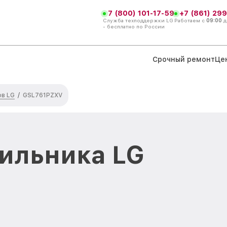
7 (800) 101-17-59
+7 (861) 299
Служба техподдержки LG
Работаем с
09:00
д
- бесплатно по России
Срочный ремонт
Це
ов LG
/
GSL761PZXV
ильника LG
в