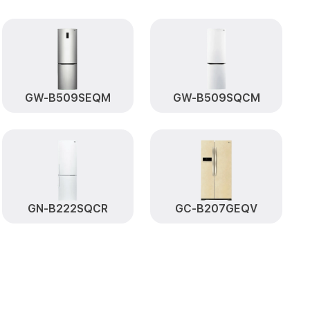
атуры
от 650₽
Заказать
платы, мейн
от 500₽
Заказать
от 590₽
L761PZXV LG
Заказать
GW-B509SEQM
GW-B509SQCM
от 550₽
Заказать
от 500₽
SL761PZXV LG
Заказать
я GSL761PZXV
от 550₽
Заказать
GN-B222SQCR
GC-B207GEQV