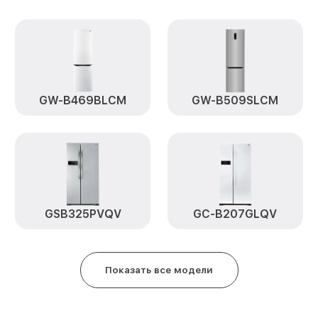
Ремонт/замена датчика темпер
GSL761PZXV LG
Замена платы управления (мат.
платы) GSL761PZXV LG
Замена мотор-компрессора GS
GW-B469BLCM
GW-B509SLCM
Замена реле GSL761PZXV LG
Замена нагревателя оттайки G
Замена нагревателя испарител
LG
GSB325PVQV
GC-B207GLQV
Показать все модели