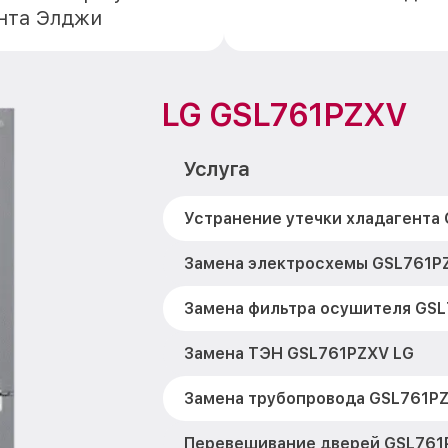
онта Элджи
LG GSL761PZXV
Услуга
Устранение утечки хладагента
Замена электросхемы GSL761P
Замена фильтра осушителя GSL
Замена ТЭН GSL761PZXV LG
Замена трубопровода GSL761P
Перевешивание дверей GSL761