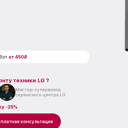
абот
от 450₽
онту техники LG ?
Мастер-супервизор
сервисного центра LG
ку -25%
платная консультация