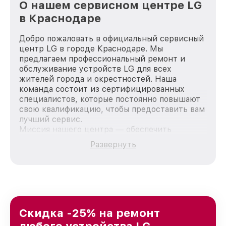
О нашем сервисном центре LG
в Краснодаре
Добро пожаловать в официальный сервисный
центр LG в городе Краснодаре. Мы
предлагаем профессиональный ремонт и
обслуживание устройств LG для всех
жителей города и окрестностей. Наша
команда состоит из сертифицированных
специалистов, которые постоянно повышают
свою квалификацию, чтобы предоставить вам
лучший сервис.
Миссия нашего центра — обеспечить
качественный и доступный ремонт для
Развернуть
каждого пользователя продукции LG, вне
зависимости от сложности поломки. Мы
стремимся к тому, чтобы каждый клиент был
удовлетворен скоростью и качеством
предоставляемых услуг. Наша цель — стать
лучшим сервисным центром LG в городе
Краснодаре, постоянно повышая уровень
Скидка -25% на ремонт
доверия и лояльности наших клиентов.