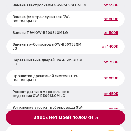
Замена электросхемы GW-B509SLQM LG
от 590₽
Замена фильтра осушителя GW-
от 500₽
B509SLQM LG
Замена ТЭН GW-B509SLQM LG
от 500₽
Замена трубопровода GW-B509SLQM
от 1400₽
LG
Перевешивание дверей GW-B509SLQM
от 750₽
LG
Прочистка дренажной системы GW-
от 890₽
B509SLQM LG
Ремонт датчика морозильного
от 450₽
отделения GW-B509SLQM LG
Устранение засора трубопровода GW-
от 800₽
B509SLQM LG
Здесь нет моей поломки
Ремонт испарителя GW-B509SLQM LG
от 650₽