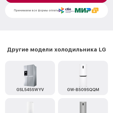
Ремонт испарителя GW-B509SMGZ LG
от 650₽
Принимаем все формы оплаты
Замена таймера GW-B509SMGZ LG
от 710₽
Замена дефростера GW-B509SMGZ LG
от 1290₽
Замена усилителей GW-B509SMGZ LG
от 650₽
Замена термостата GW-B509SMGZ LG
от 500₽
Другие модели холодильника LG
Ремонт/замена датчика температуры
от 650₽
GW-B509SMGZ LG
Замена платы управления (мат.платы,
от 500₽
мейн платы) GW-B509SMGZ LG
Замена мотор-компрессора GW-
от 590₽
B509SMGZ LG
GSL545SWYV
GW-B509SQQM
Замена реле GW-B509SMGZ LG
от 550₽
Замена нагревателя оттайки GW-
от 500₽
B509SMGZ LG