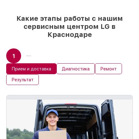
выбрать
– с учётом всех запросов
85%
работ быстро и без задержек, при
немедленном начале работ
Какие этапы работы с нашим
сервисным центром LG в
Краснодаре
1
Прием и доставка
Диагностика
Ремонт
Результат