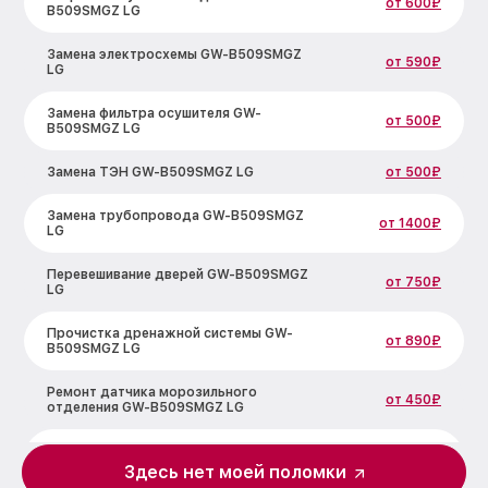
от 600₽
B509SMGZ LG
Замена электросхемы GW-B509SMGZ
от 590₽
LG
Замена фильтра осушителя GW-
от 500₽
B509SMGZ LG
Замена ТЭН GW-B509SMGZ LG
от 500₽
Замена трубопровода GW-B509SMGZ
от 1400₽
LG
Перевешивание дверей GW-B509SMGZ
от 750₽
LG
Прочистка дренажной системы GW-
от 890₽
B509SMGZ LG
Ремонт датчика морозильного
от 450₽
отделения GW-B509SMGZ LG
Устранение засора трубопровода GW-
от 800₽
B509SMGZ LG
Здесь нет моей поломки