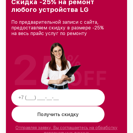
Краснодаре, постоянно повышая уровень
Скидка -25% на ремонт
доверия и лояльности наших клиентов.
любого устройства LG
По предварительной записи с сайта,
предоставляем скидку в размере -25%
на весь прайс услуг по ремонту
25
%
OFF
Получить скидку
Отправляя заявку, Вы соглашаетесь на обработку