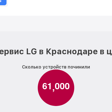
в
ервис LG в Краснодаре в 
Сколько устройств починили
6
1
0
0
0
,