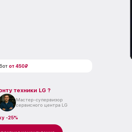
абот
от 450₽
онту техники LG ?
Мастер-супервизор
сервисного центра LG
ку -25%