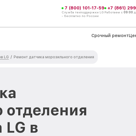
7 (800) 101-17-59
+7 (861) 299
Служба техподдержки LG
Работаем с
09:00
д
- бесплатно по России
Срочный ремонт
Це
ов LG
/
Ремонт датчика морозильного отделения
ка
 отделения
 LG в