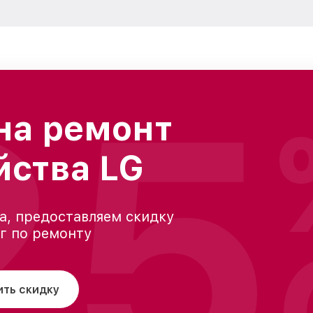
25
на ремонт
йства LG
а, предоставляем скидку
уг по ремонту
ить скидку