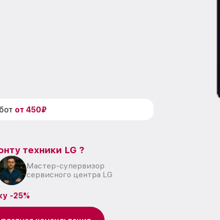
абот
от 450₽
онту техники LG ?
Мастер-супервизор
сервисного центра LG
ку -25%