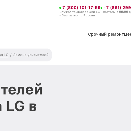
7 (800) 101-17-59
+7 (861) 299
Служба техподдержки LG
Работаем с
09:00
д
- бесплатно по России
Срочный ремонт
Це
ов LG
/
Замена усилителей
ителей
 LG в