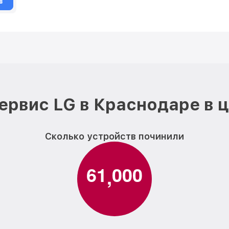
в
ервис LG в Краснодаре в 
Сколько устройств починили
6
1
0
0
0
,