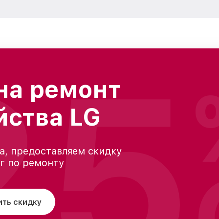
25
на ремонт
йства LG
а, предоставляем скидку
уг по ремонту
ить скидку