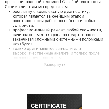
профессиональной техники LG любой сложности.
Своим клиентам мы предлагаем:
бесплатную комплексную диагностику,
которая является важнейшим этапом
восстановления работоспособности любых
устройств;
профессиональный ремонт любой сложности,
начиная со смены экрана на смартфонах и
заканчивая сложными системными поломками
ноутбуков;
только оригинальные запчасти или
высококачественные аналоги и только после
согласования с клиентом.
На все работы и замененные комплектующие
Развернуть
предоставляется длительная гарантия. В случае
поломки по условиям гарантии, мы бесплатно
исправим ситуацию.
Наши преимущества
Преимуществами нашего сервисного центра LG в
Краснодаре являются:
лучшие специалисты с многолетним опытом и
безупречной репутацией;
современное оборудование и