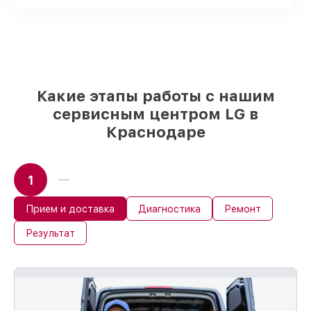
детали использовать, а мы
подстраиваемся под разные бюджеты
85%
работ по восстановлению LG
завершаются в тот же день, если мастер
начинает работу сразу
Какие этапы работы с нашим
сервисным центром LG в
Краснодаре
1
Прием и доставка
Диагностика
Ремонт
Результат