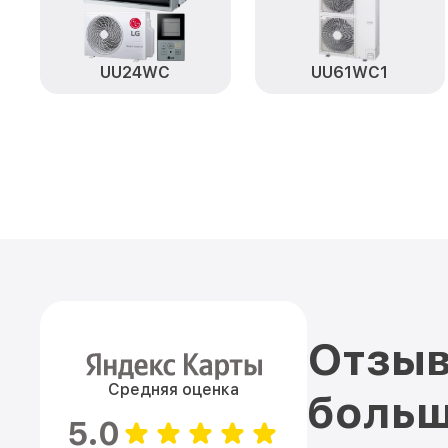
UU24WC
UU61WC1
Отзыв
Средняя оценка
больш
5.0