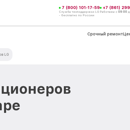
7 (800) 101-17-59
+7 (861) 299
Служба техподдержки LG
Работаем с
09:00
д
- бесплатно по России
Срочный ремонт
Це
ов LG
иционеров
аре