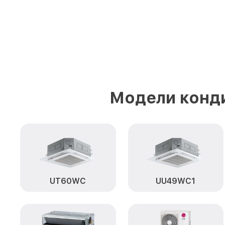
Модели конд
UT60WC
UU49WC1