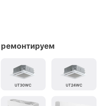
 ремонтируем
UT30WC
UT24WC