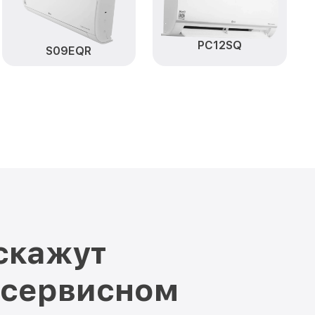
PC12SQ
S09EQR
скажут
 сервисном