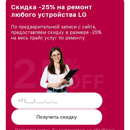
Краснодаре, постоянно повышая уровень
Скидка -25% на ремонт
доверия и лояльности наших клиентов.
любого устройства LG
По предварительной записи с сайта,
предоставляем скидку в размере -25%
на весь прайс услуг по ремонту
25
%
OFF
Получить скидку