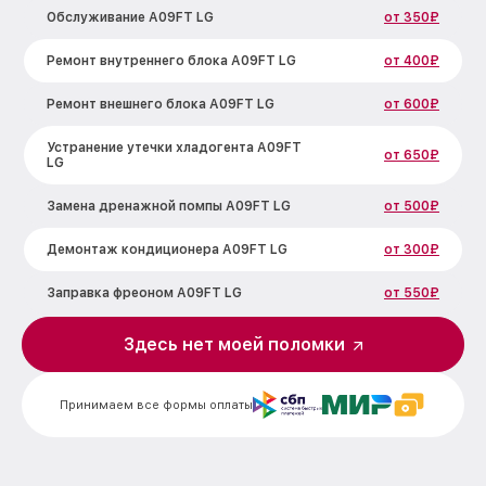
Обслуживание A09FT LG
от 350₽
Ремонт внутреннего блока A09FT LG
от 400₽
Ремонт внешнего блока A09FT LG
от 600₽
Устранение утечки хладогента A09FT
от 650₽
LG
Замена дренажной помпы A09FT LG
от 500₽
Демонтаж кондиционера A09FT LG
от 300₽
Заправка фреоном A09FT LG
от 550₽
Здесь нет моей поломки
Принимаем все формы оплаты