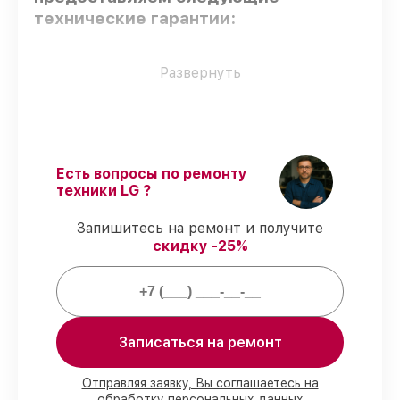
технические гарантии:
Только фирменные комплектующие
–
Развернуть
только подлинные комплектующие.
Квалифицированные специалисты
–
проверенные специалисты с опытом и
сертификацией.
Соблюдение сроков починки
–
Есть вопросы по ремонту
восстановление кондиционера A09FT
техники LG ?
выполняется строго в оговоренные
сроки.
Запишитесь на ремонт и получите
Гарантийное обслуживание
– все
скидку -25%
работы по восстановлению проводятся с
официальной гарантией.
Мы гарантируем:
Записаться на ремонт
80%
работ в вашем присутствии
90%
комплектующих для
Отправляя заявку, Вы соглашаетесь на
обработку персональных данных