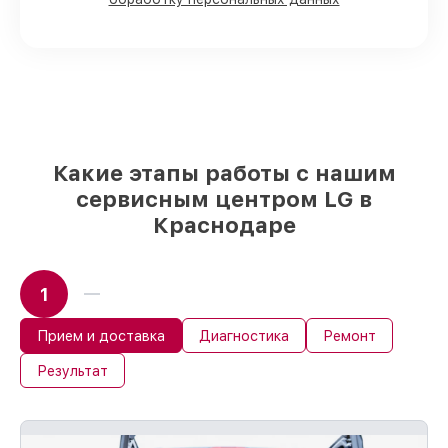
кондиционеров имеются в наличии или
быстро поставляются
Подбор оригинальных комплектующих
и надежных реплик с возможностью
выбрать
– под любые финансовые
возможности
85%
работ за 1–2 часа, при условии, что
обслуживание началось сразу
Какие этапы работы с нашим
сервисным центром LG в
Краснодаре
1
Прием и доставка
Диагностика
Ремонт
Результат