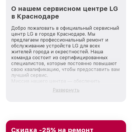
О нашем сервисном центре LG
в Краснодаре
Добро пожаловать в официальный сервисный
центр LG в городе Краснодаре. Мы
предлагаем профессиональный ремонт и
обслуживание устройств LG для всех
жителей города и окрестностей. Наша
команда состоит из сертифицированных
специалистов, которые постоянно повышают
свою квалификацию, чтобы предоставить вам
лучший сервис.
Миссия нашего центра — обеспечить
качественный и доступный ремонт для
Развернуть
каждого пользователя продукции LG, вне
зависимости от сложности поломки. Мы
стремимся к тому, чтобы каждый клиент был
удовлетворен скоростью и качеством
предоставляемых услуг. Наша цель — стать
лучшим сервисным центром LG в городе
Краснодаре, постоянно повышая уровень
Скидка -25% на ремонт