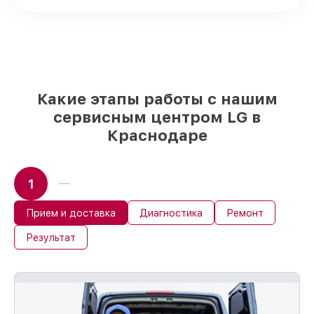
и надежных реплик с возможностью
выбрать
– для любого бюджета
85%
работ быстро и без задержек, при
немедленном начале работ
Какие этапы работы с нашим
сервисным центром LG в
Краснодаре
1
Прием и доставка
Диагностика
Ремонт
Результат