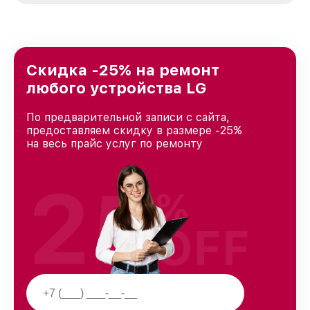
стремимся к тому, чтобы каждый клиент был
удовлетворен скоростью и качеством
предоставляемых услуг. Наша цель — стать
лучшим сервисным центром LG в городе
Краснодаре, постоянно повышая уровень
Скидка -25% на ремонт
доверия и лояльности наших клиентов.
любого устройства LG
По предварительной записи с сайта,
предоставляем скидку в размере -25%
на весь прайс услуг по ремонту
25
%
OFF