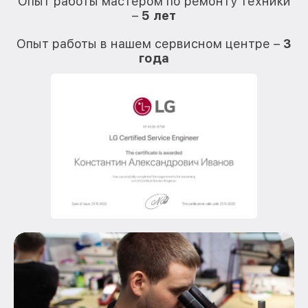
Опыт работы мастером по ремонту техники
–
5 лет
О
Опыт работы в нашем сервисном центре –
3
года