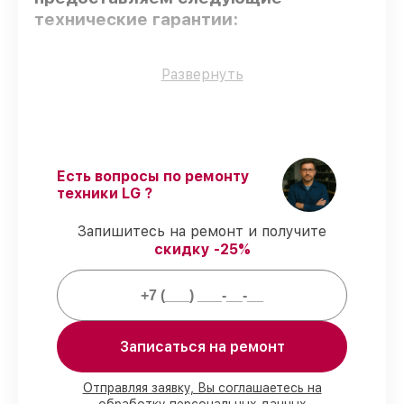
технические гарантии:
Использование оригинальных
Развернуть
запчастей
– только подлинные
комплектующие.
Опытные мастера
– все работники
проходят обязательное обучение и
ежегодную аттестацию, что
Есть вопросы по ремонту
подтверждает их уровень мастерства.
техники LG ?
Выполнение работ вовремя
–
соблюдаем сроки сервиса
Запишитесь на ремонт и получите
микроволновой печи MC-7644A,
скидку -25%
согласованные с клиентом.
Подтвержденная гарантия
–
предоставляем официальное
гарантийное сопровождение после
починки.
Записаться на ремонт
Мы гарантируем:
Отправляя заявку, Вы соглашаетесь на