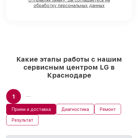
80%
работ в вашем присутствии
Отправляя заявку, Вы соглашаетесь на
обработку персональных данных
90%
комплектующих для
микроволновых печей на складе или
быстро поставляются
Оригинальные запчасти и
качественные реплики на ваш выбор
–
для любого бюджета
85%
работ за 1–2 часа, при условии, что
обслуживание началось сразу
Какие этапы работы с нашим
сервисным центром LG в
Краснодаре
1
Прием и доставка
Диагностика
Ремонт
Результат