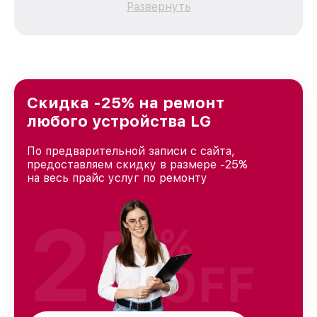
Развернуть
каждого пользователя продукции LG, вне
зависимости от сложности поломки. Мы
стремимся к тому, чтобы каждый клиент был
удовлетворен скоростью и качеством
предоставляемых услуг. Наша цель — стать
лучшим сервисным центром LG в городе
Краснодаре, постоянно повышая уровень
Скидка -25% на ремонт
доверия и лояльности наших клиентов.
любого устройства LG
По предварительной записи с сайта,
предоставляем скидку в размере -25%
на весь прайс услуг по ремонту
25
%
OFF