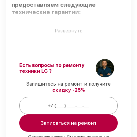
предоставляем следующие
технические гарантии:
Оригинальные детали
– гарантируем
Развернуть
использование фирменных запчастей для
обслуживания.
Опытные мастера
– мастера проходят
строгий отбор и регулярное обучение.
Точное соблюдение сроков
–
Есть вопросы по ремонту
восстановление микроволновой печи
техники LG ?
MC-8289URC выполняется строго в
оговоренные сроки.
Запишитесь на ремонт и получите
Гарантийное обслуживание
–
скидку -25%
обслуживаем микроволновых печей
всегда со строгим соблюдением
гарантийных обязательств.
Мы гарантируем:
Записаться на ремонт