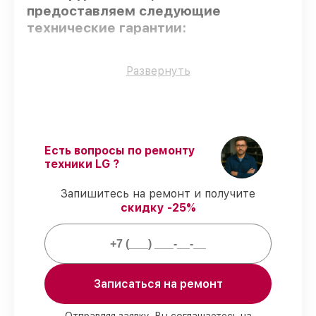
предоставляем следующие
технические гарантии:
Использование оригинальных
Развернуть
запчастей
– для всех видов сервиса
применяются исключительно
оригинальные детали.
Квалифицированные специалисты
–
проверенные специалисты с опытом и
Есть вопросы по ремонту
сертификацией.
техники LG ?
Выполнение работ вовремя
–
гарантируем завершение работ без
Запишитесь на ремонт и получите
задержек.
скидку -25%
Гарантийное обслуживание
– все
работы по восстановлению проводятся с
официальной гарантией.
Мы гарантируем:
Записаться на ремонт