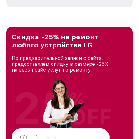
зависимости от сложности поломки. Мы
стремимся к тому, чтобы каждый клиент был
удовлетворен скоростью и качеством
предоставляемых услуг. Наша цель — стать
лучшим сервисным центром LG в городе
Краснодаре, постоянно повышая уровень
Скидка -25% на ремонт
доверия и лояльности наших клиентов.
любого устройства LG
По предварительной записи с сайта,
предоставляем скидку в размере -25%
на весь прайс услуг по ремонту
25
%
OFF