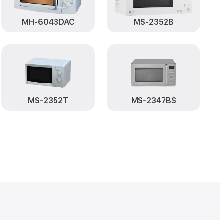
от 500₽
Заказать
MH-6043DAC
MS-2352B
от 500₽
53ES LG
Заказать
MS-2352T
MS-2347BS