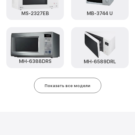
Замена таймера MH-6353ES LG
MS-2327EB
MB-3744 U
Замена предохранителя MH-63
MH-6388DRS
MH-6589DRL
Показать все модели