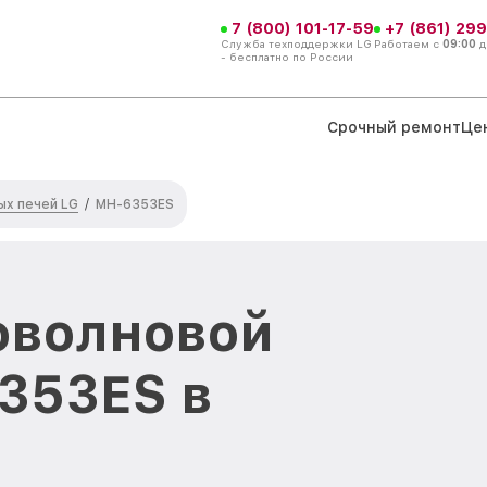
7 (800) 101-17-59
+7 (861) 299
Служба техподдержки LG
Работаем с
09:00
д
- бесплатно по России
Срочный ремонт
Це
х печей LG
/
MH-6353ES
оволновой
353ES в