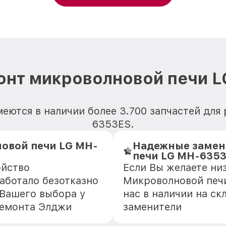
онт микроволновой печи 
еются в наличии более 3.700 запчастей дл
6353ES.
овой печи LG MH-
Надежные замен
печи LG MH-635
ойство
Если Вы желаете ни
аботало безотказно
Микроволновой печ
 Вашего выбора у
нас в наличии на с
ремонта Элджи
заменители