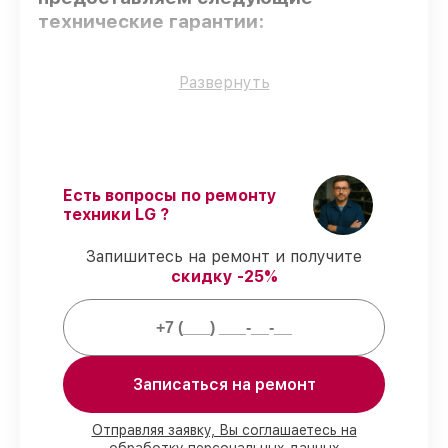
технические гарантии:
Только фирменные комплектующие
–
Развернуть
для всех видов сервиса применяются
исключительно оригинальные детали.
Квалифицированные специалисты
–
мастера проходят строгий отбор и
регулярное обучение.
Есть вопросы по ремонту
Выполнение работ вовремя
–
техники LG ?
гарантируем завершение работ без
задержек.
Запишитесь на ремонт и получите
Подтвержденная гарантия
–
скидку -25%
предоставляем официальное
гарантийное сопровождение после
починки.
Мы гарантируем:
Записаться на ремонт
80%
работ с возможностью наблюдения
Отправляя заявку, Вы соглашаетесь на