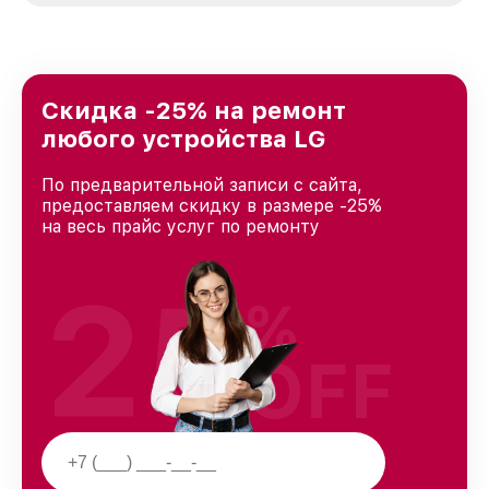
стремимся к тому, чтобы каждый клиент был
удовлетворен скоростью и качеством
предоставляемых услуг. Наша цель — стать
лучшим сервисным центром LG в городе
Краснодаре, постоянно повышая уровень
Скидка -25% на ремонт
доверия и лояльности наших клиентов.
любого устройства LG
По предварительной записи с сайта,
предоставляем скидку в размере -25%
на весь прайс услуг по ремонту
25
%
OFF