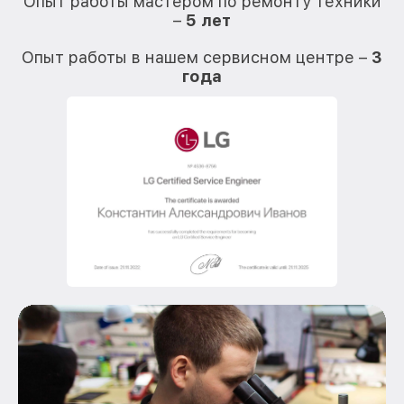
Опыт работы мастером по ремонту техники
–
5 лет
О
Опыт работы в нашем сервисном центре –
3
года