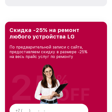
зависимости от сложности поломки. Мы
стремимся к тому, чтобы каждый клиент был
удовлетворен скоростью и качеством
предоставляемых услуг. Наша цель — стать
лучшим сервисным центром LG в городе
Краснодаре, постоянно повышая уровень
Скидка -25% на ремонт
доверия и лояльности наших клиентов.
любого устройства LG
По предварительной записи с сайта,
предоставляем скидку в размере -25%
на весь прайс услуг по ремонту
25
%
OFF