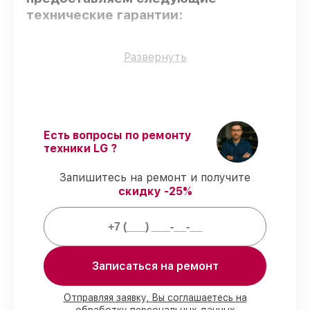
технические гарантии:
Оригинальные детали
– гарантируем
Развернуть
использование фирменных запчастей для
обслуживания.
Сертифицированные инженеры
–
проверенные специалисты с опытом и
сертификацией.
Есть вопросы по ремонту
Соблюдение сроков починки
–
техники LG ?
соблюдаем сроки сервиса
микроволновой печи MS-2352T,
Запишитесь на ремонт и получите
согласованные с клиентом.
скидку -25%
Гарантийное обслуживание
– все
работы по восстановлению проводятся с
официальной гарантией.
Мы гарантируем:
Записаться на ремонт
80%
работ под контролем клиента
Отправляя заявку, Вы соглашаетесь на