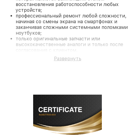
восстановления работоспособности любых
устройств;
профессиональный ремонт любой сложности,
начиная со смены экрана на смартфонах и
заканчивая сложными системными поломками
ноутбуков;
только оригинальные запчасти или
высококачественные аналоги и только после
согласования с клиентом.
На все работы и замененные комплектующие
Развернуть
предоставляется длительная гарантия. В случае
поломки по условиям гарантии, мы бесплатно
исправим ситуацию.
Наши преимущества
Преимуществами нашего сервисного центра LG в
Краснодаре являются:
лучшие специалисты с многолетним опытом и
безупречной репутацией;
современное оборудование и
лицензированное ПО в ремонтно-
диагностических мастерских;
собственный склад комплектующих, что
позволяет сократить сроки