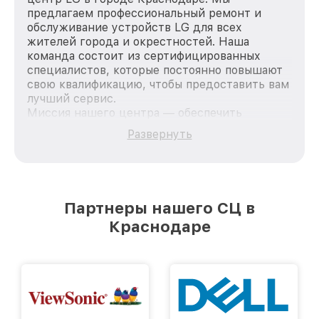
предлагаем профессиональный ремонт и
обслуживание устройств LG для всех
жителей города и окрестностей. Наша
команда состоит из сертифицированных
специалистов, которые постоянно повышают
свою квалификацию, чтобы предоставить вам
лучший сервис.
Миссия нашего центра — обеспечить
качественный и доступный ремонт для
Развернуть
каждого пользователя продукции LG, вне
зависимости от сложности поломки. Мы
стремимся к тому, чтобы каждый клиент был
удовлетворен скоростью и качеством
предоставляемых услуг. Наша цель — стать
Партнеры нашего СЦ в
лучшим сервисным центром LG в городе
Краснодаре
Краснодаре, постоянно повышая уровень
доверия и лояльности наших клиентов.