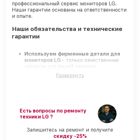
профессиональный сервис мониторов LG.
Наши гарантии основаны на ответственности
и опыте.
Наши обязательства и технические
гарантии
Используем фирменные детали для
мониторов LG
– только качественные
запчасти для вашей техники.
Опытные специалисты
– проходят
Развернуть
регулярное обучение, что гарантирует
высокий уровень сервиса.
Соблюдаем сроки
– ремонт мониторов
LG без бесконечных переносов.
Гарантийное обслуживание
– на все
виды работ и комплектующие для
Есть вопросы по ремонту
мониторов LG предоставляется
техники LG ?
длительная гарантия.
Запишитесь на ремонт и получите
скидку -25%