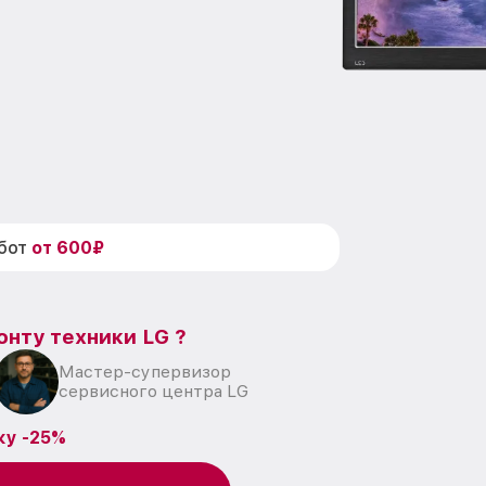
абот
от 600₽
онту техники LG ?
Мастер-супервизор
сервисного центра LG
ку -25%