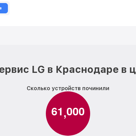
в
ервис LG в Краснодаре в 
Сколько устройств починили
6
1
0
0
0
,