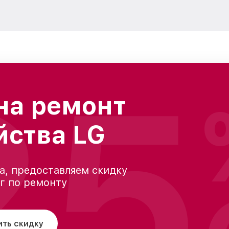
25
на ремонт
йства LG
а, предоставляем скидку
уг по ремонту
ить скидку