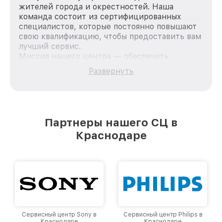
жителей города и окрестностей. Наша
команда состоит из сертифицированных
специалистов, которые постоянно повышают
свою квалификацию, чтобы предоставить вам
лучший сервис.
Миссия нашего центра — обеспечить
качественный и доступный ремонт для
Развернуть
каждого пользователя продукции LG, вне
зависимости от сложности поломки. Мы
стремимся к тому, чтобы каждый клиент был
удовлетворен скоростью и качеством
предоставляемых услуг. Наша цель — стать
Партнеры нашего СЦ в
лучшим сервисным центром LG в городе
Краснодаре
Краснодаре, постоянно повышая уровень
доверия и лояльности наших клиентов.
Сервисный центр Sony в
Сервисный центр Philips в
Краснодаре
Краснодаре