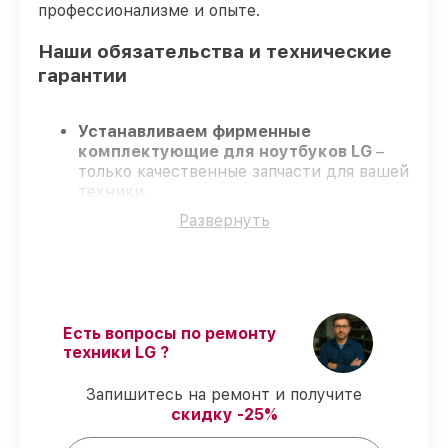
профессионализме и опыте.
Наши обязательства и технические
гарантии
Устанавливаем фирменные
комплектующие для ноутбуков LG
–
только качественные запчасти для вашей
техники.
Сертифицированные специалисты
–
Развернуть
проходят серьезную проверку знаний и
навыков, что гарантирует высокий
уровень сервиса.
Соблюдаем сроки
– ремонт ноутбуков
LG без бесконечных переносов.
Гарантийное обслуживание
– на все
Есть вопросы по ремонту
услуги и детали для ноутбуков LG
техники LG ?
предоставляется официальное
сопровождение.
Запишитесь на ремонт и получите
скидку -25%