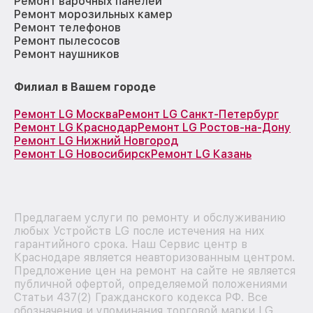
Ремонт варочных панелей
Ремонт морозильных камер
Ремонт телефонов
Ремонт пылесосов
Ремонт наушников
Филиал в Вашем городе
Ремонт LG Москва
Ремонт LG Санкт-Петербург
Ремонт LG Краснодар
Ремонт LG Ростов-на-Дону
Ремонт LG Нижний Новгород
Ремонт LG Новосибирск
Ремонт LG Казань
Предлагаем услуги по ремонту и обслуживанию
любых Устройств LG после истечения на них
гарантийного срока. Наш Сервис центр в
Краснодаре является неавторизованным центром.
Предложение цен на ремонт на сайте не является
публичной офертой, определяемой положениями
Статьи 437(2) Гражданского кодекса РФ. Все
обозначения и упоминания торговой марки LG