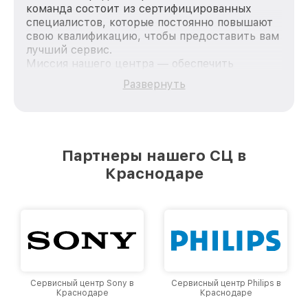
команда состоит из сертифицированных
специалистов, которые постоянно повышают
свою квалификацию, чтобы предоставить вам
лучший сервис.
Миссия нашего центра — обеспечить
качественный и доступный ремонт для
Развернуть
каждого пользователя продукции LG, вне
зависимости от сложности поломки. Мы
стремимся к тому, чтобы каждый клиент был
удовлетворен скоростью и качеством
предоставляемых услуг. Наша цель — стать
Партнеры нашего СЦ в
лучшим сервисным центром LG в городе
Краснодаре
Краснодаре, постоянно повышая уровень
доверия и лояльности наших клиентов.
Сервисный центр Sony в
Сервисный центр Philips в
Краснодаре
Краснодаре