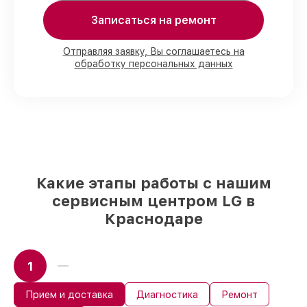
90%
запчастей LG имеются в наличии в
Краснодаре, остальные приходят
Записаться на ремонт
оперативно
Фирменные детали LG и надёжные
Отправляя заявку, Вы соглашаетесь на
реплики
– только вы выбираете, какие
обработку персональных данных
детали использовать, а мы
подстраиваемся под разные бюджеты
85%
починок LG выполняются в течение
пары часов, если мастер начинает работу
сразу
Какие этапы работы с нашим
сервисным центром LG в
Краснодаре
1
Прием и доставка
Диагностика
Ремонт