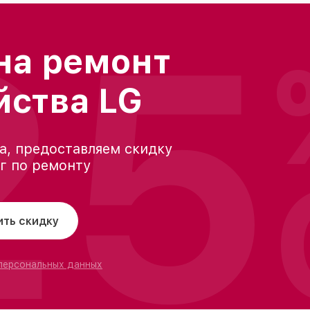
25
на ремонт
йства LG
а, предоставляем скидку
уг по ремонту
ить скидку
 персональных данных