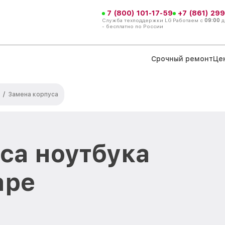
7 (800) 101-17-59
+7 (861) 299
Служба техподдержки LG
Работаем с
09:00
д
- бесплатно по России
Срочный ремонт
Це
/
Замена корпуса
са ноутбука
аре