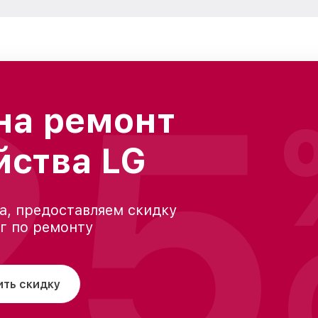
25
на ремонт
йства LG
а, предоставляем скидку
уг по ремонту
ить скидку