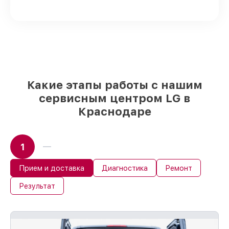
качественные аналоги
– только вы
выбираете, какие детали использовать, а
мы делаем ремонт с учётом
возможностей клиента
85%
работ по восстановлению LG
сделаем за 1–2 часа, если мастер
начинает работу сразу
Какие этапы работы с нашим
сервисным центром LG в
Краснодаре
1
Прием и доставка
Диагностика
Ремонт
Результат