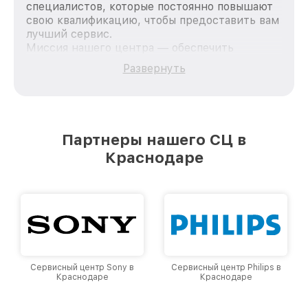
специалистов, которые постоянно повышают
свою квалификацию, чтобы предоставить вам
лучший сервис.
Миссия нашего центра — обеспечить
качественный и доступный ремонт для
Развернуть
каждого пользователя продукции LG, вне
зависимости от сложности поломки. Мы
стремимся к тому, чтобы каждый клиент был
удовлетворен скоростью и качеством
предоставляемых услуг. Наша цель — стать
Партнеры нашего СЦ в
лучшим сервисным центром LG в городе
Краснодаре
Краснодаре, постоянно повышая уровень
доверия и лояльности наших клиентов.
Сервисный центр Sony в
Сервисный центр Philips в
Краснодаре
Краснодаре