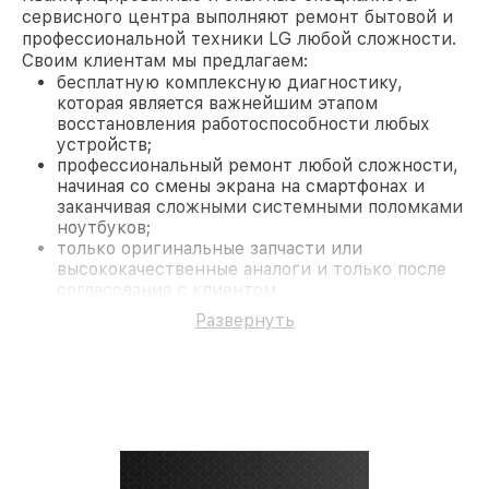
сервисного центра выполняют ремонт бытовой и
профессиональной техники LG любой сложности.
Своим клиентам мы предлагаем:
бесплатную комплексную диагностику,
которая является важнейшим этапом
восстановления работоспособности любых
устройств;
профессиональный ремонт любой сложности,
начиная со смены экрана на смартфонах и
заканчивая сложными системными поломками
ноутбуков;
только оригинальные запчасти или
высококачественные аналоги и только после
согласования с клиентом.
На все работы и замененные комплектующие
Развернуть
предоставляется длительная гарантия. В случае
поломки по условиям гарантии, мы бесплатно
исправим ситуацию.
Наши преимущества
Преимуществами нашего сервисного центра LG в
Краснодаре являются:
лучшие специалисты с многолетним опытом и
безупречной репутацией;