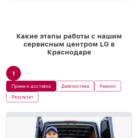
реплики
– только вы выбираете, какие
детали использовать, а мы
подстраиваемся под разные бюджеты
85%
работ по восстановлению LG
сделаем за 1–2 часа, если мастер
Какие этапы работы с нашим
начинает работу сразу
сервисным центром LG в
Краснодаре
1
Прием и доставка
Диагностика
Ремонт
Результат