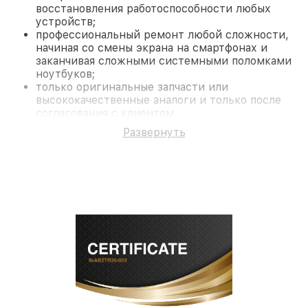
восстановления работоспособности любых
устройств;
профессиональный ремонт любой сложности,
начиная со смены экрана на смартфонах и
заканчивая сложными системными поломками
ноутбуков;
только оригинальные запчасти или
высококачественные аналоги и только после
согласования с клиентом.
На все работы и замененные комплектующие
Развернуть
предоставляется длительная гарантия. В случае
поломки по условиям гарантии, мы бесплатно
исправим ситуацию.
Наши преимущества
Преимуществами нашего сервисного центра LG в
Краснодаре являются:
лучшие специалисты с многолетним опытом и
безупречной репутацией;
современное оборудование и
лицензированное ПО в ремонтно-
диагностических мастерских;
собственный склад комплектующих, что
позволяет сократить сроки