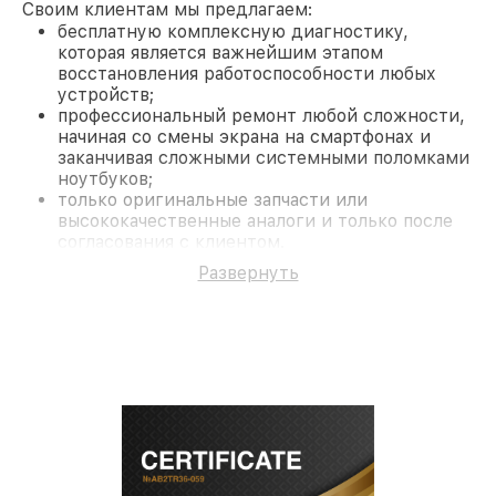
Своим клиентам мы предлагаем:
бесплатную комплексную диагностику,
которая является важнейшим этапом
восстановления работоспособности любых
устройств;
профессиональный ремонт любой сложности,
начиная со смены экрана на смартфонах и
заканчивая сложными системными поломками
ноутбуков;
только оригинальные запчасти или
высококачественные аналоги и только после
согласования с клиентом.
На все работы и замененные комплектующие
Развернуть
предоставляется длительная гарантия. В случае
поломки по условиям гарантии, мы бесплатно
исправим ситуацию.
Наши преимущества
Преимуществами нашего сервисного центра LG в
Краснодаре являются:
лучшие специалисты с многолетним опытом и
безупречной репутацией;
современное оборудование и
лицензированное ПО в ремонтно-