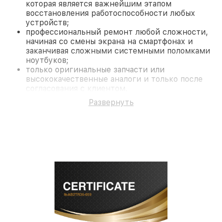
которая является важнейшим этапом
восстановления работоспособности любых
устройств;
профессиональный ремонт любой сложности,
начиная со смены экрана на смартфонах и
заканчивая сложными системными поломками
ноутбуков;
только оригинальные запчасти или
высококачественные аналоги и только после
согласования с клиентом.
На все работы и замененные комплектующие
Развернуть
предоставляется длительная гарантия. В случае
поломки по условиям гарантии, мы бесплатно
исправим ситуацию.
Наши преимущества
Преимуществами нашего сервисного центра LG в
Краснодаре являются:
лучшие специалисты с многолетним опытом и
безупречной репутацией;
современное оборудование и
лицензированное ПО в ремонтно-
диагностических мастерских;
собственный склад комплектующих, что