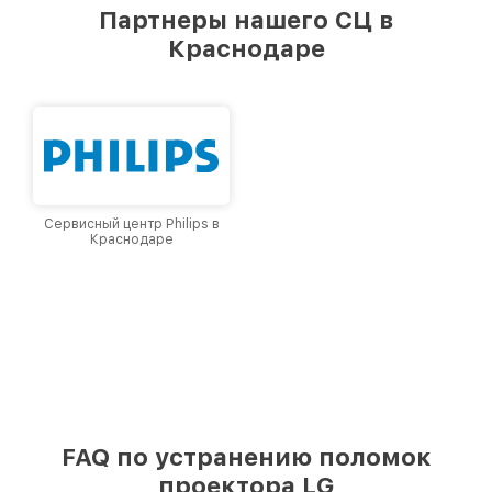
предоставляемых услуг. Наша цель — стать
Партнеры нашего СЦ в
лучшим сервисным центром LG в городе
Краснодаре
Краснодаре, постоянно повышая уровень
доверия и лояльности наших клиентов.
Сервисный центр Philips в
Краснодаре
FAQ по устранению поломок
проектора LG