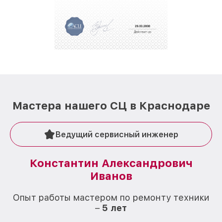
полной сохранности и бесплатно.
За годы своей деятельности мы получали только
положительные отзывы и обрели отличную
репутацию. Мы постоянно совершенствуемся и
стараемся каждый день делать наш сервис еще
лучше!
Мастера нашего СЦ в Краснодаре
Ведущий сервисный инженер
Константин Александрович
Иванов
О
Опыт работы мастером по ремонту техники
–
5 лет
О