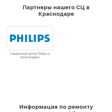
предоставляемых услуг. Наша цель — стать
Партнеры нашего СЦ в
лучшим сервисным центром LG в городе
Краснодаре
Краснодаре, постоянно повышая уровень
доверия и лояльности наших клиентов.
Сервисный центр Philips в
Краснодаре
Информация по ремонту