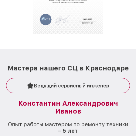
полной сохранности и бесплатно.
За годы своей деятельности мы получали только
положительные отзывы и обрели отличную
репутацию. Мы постоянно совершенствуемся и
стараемся каждый день делать наш сервис еще
лучше!
Мастера нашего СЦ в Краснодаре
Ведущий сервисный инженер
Константин Александрович
Иванов
О
Опыт работы мастером по ремонту техники
–
5 лет
О