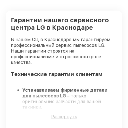
Гарантии нашего сервисного
центра LG в Краснодаре
В нашем СЦ в Краснодаре мы гарантируем
профессиональный сервис пылесосов LG.
Наши гарантии строятся на
профессионализме и строгом контроле
качества.
Технические гарантии клиентам
Устанавливаем фирменные детали
для пылесосов LG
– только
оригинальные запчасти для вашей
техники.
Опытные мастера
– проходят
Развернуть
регулярное обучение, что гарантирует
высокий уровень сервиса.