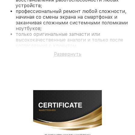
устройств;
профессиональный ремонт любой сложности,
начиная со смены экрана на смартфонах и
заканчивая сложными системными поломками
ноутбуков;
только оригинальные запчасти или
высококачественные аналоги и только после
согласования с клиентом.
На все работы и замененные комплектующие
Развернуть
предоставляется длительная гарантия. В случае
поломки по условиям гарантии, мы бесплатно
исправим ситуацию.
Наши преимущества
Преимуществами нашего сервисного центра LG в
Краснодаре являются:
лучшие специалисты с многолетним опытом и
безупречной репутацией;
современное оборудование и
лицензированное ПО в ремонтно-
диагностических мастерских;
собственный склад комплектующих, что
позволяет сократить сроки
восстановительных работ;