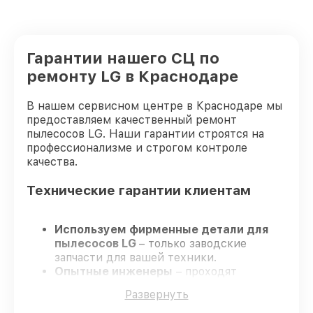
Гарантии нашего СЦ по
ремонту LG в Краснодаре
В нашем сервисном центре в Краснодаре мы
предоставляем качественный ремонт
пылесосов LG. Наши гарантии строятся на
профессионализме и строгом контроле
качества.
Технические гарантии клиентам
Используем фирменные детали для
пылесосов LG
– только заводские
запчасти для вашей техники.
Опытные инженеры
– проходят
регулярное обучение, что гарантирует
Развернуть
качество и надёжность ремонта.