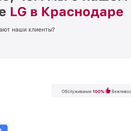
ре
LG в Краснодаре
мают наши клиенты?
Обслуживание
100%
Вежливос
в