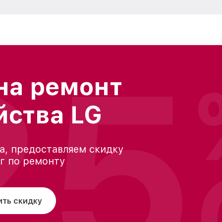
25
на ремонт
йства LG
а, предоставляем скидку
уг по ремонту
ить скидку