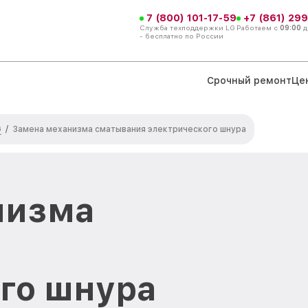
7 (800) 101-17-59
+7 (861) 299
Служба техподдержки LG
Работаем с
09:00
д
- бесплатно по России
Срочный ремонт
Це
G
/
Замена механизма сматывания электрического шнура
низма
го шнура