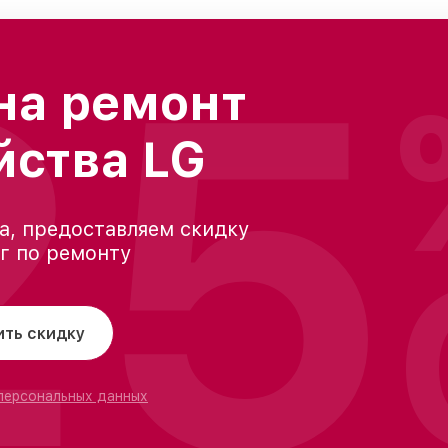
25
на ремонт
йства LG
а, предоставляем скидку
уг по ремонту
ить скидку
 персональных данных