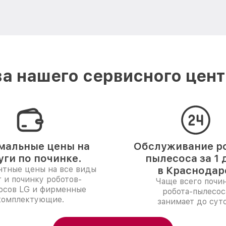
а нашего сервисного цент
мальные цены на
Обслуживание р
уги по починке.
пылесоса за 1 
нтные цены на все виды
в Краснодар
г и починку роботов-
Чаще всего почи
осов LG и фирменные
робота-пылесос
комплектующие.
занимает до суто