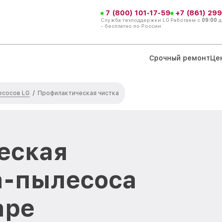
7 (800) 101-17-59
+7 (861) 299
Служба техподдержки LG
Работаем с
09:00
д
- бесплатно по России
Срочный ремонт
Це
есосов LG
/
Профилактическая чистка
еская
а-пылесоса
аре