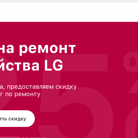
25
на ремонт
йства LG
а, предоставляем скидку
уг по ремонту
ить скидку