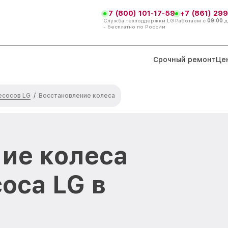
7 (800) 101-17-59
+7 (861) 299
Служба техподдержки LG
Работаем с
09:00
д
- бесплатно по России
Срочный ремонт
Це
есосов LG
/
Восстановление колеса
ие колеса
оса LG в