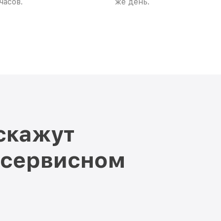
часов.
же день.
скажут
 сервисном