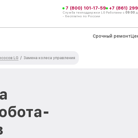
7 (800) 101-17-59
+7 (861) 299
Служба техподдержки LG
Работаем с
09:00
д
- бесплатно по России
Срочный ремонт
Це
есосов LG
/
Замена колеса управления
а
обота-
в