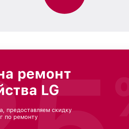
25
на ремонт
йства LG
а, предоставляем скидку
уг по ремонту