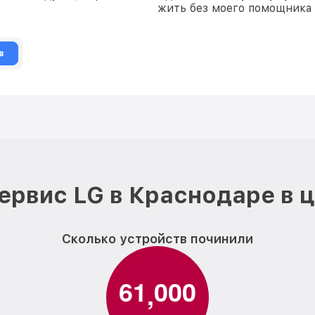
жить без моего помощника 
в
ервис LG в Краснодаре в 
Сколько устройств починили
6
1
0
0
0
,