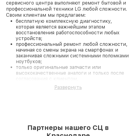
сервисного центра выполняют ремонт бытовой и
профессиональной техники LG любой сложности.
Своим клиентам мы предлагаем:
бесплатную комплексную диагностику,
которая является важнейшим этапом
восстановления работоспособности любых
устройств;
профессиональный ремонт любой сложности,
начиная со смены экрана на смартфонах и
заканчивая сложными системными поломками
ноутбуков;
только оригинальные запчасти или
высококачественные аналоги и только после
согласования с клиентом.
На все работы и замененные комплектующие
Развернуть
предоставляется длительная гарантия. В случае
поломки по условиям гарантии, мы бесплатно
исправим ситуацию.
Наши преимущества
Преимуществами нашего сервисного центра LG в
Краснодаре являются:
Партнеры нашего СЦ в
лучшие специалисты с многолетним опытом и
безупречной репутацией;
Краснодаре