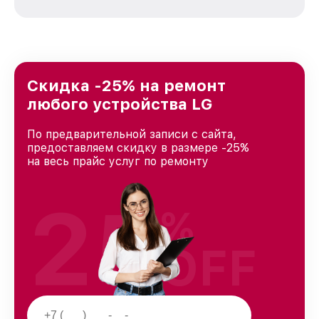
зависимости от сложности поломки. Мы
стремимся к тому, чтобы каждый клиент был
удовлетворен скоростью и качеством
предоставляемых услуг. Наша цель — стать
лучшим сервисным центром LG в городе
Краснодаре, постоянно повышая уровень
Скидка -25% на ремонт
доверия и лояльности наших клиентов.
любого устройства LG
По предварительной записи с сайта,
предоставляем скидку в размере -25%
на весь прайс услуг по ремонту
25
%
OFF