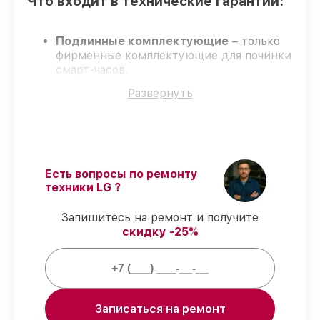
Что входит в технические гарантии:
Подлинные комплектующие
– только
фирменные комплектующие для починки
смарт-часов.
Квалифицированные специалисты
–
Развернуть
обучение и сертификация подтверждают
уровень мастерства.
Точные сроки выполнения
– соблюдаем
сроки, согласованные с клиентом.
Сервис с гарантией
– сервис
проводится с соблюдением гарантийных
Есть вопросы по ремонту
обязательств.
техники LG ?
Запишитесь на ремонт и получите
Что мы гарантируем при починке
скидку -25%
смарт-часов:
80%
заказов закрываем в присутствии
владельца
Записаться на ремонт
90%
комплектующих хранятся на