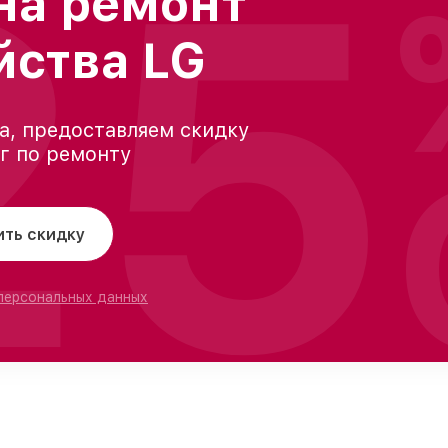
25
на ремонт
йства LG
а, предоставляем скидку
уг по ремонту
ить скидку
 персональных данных