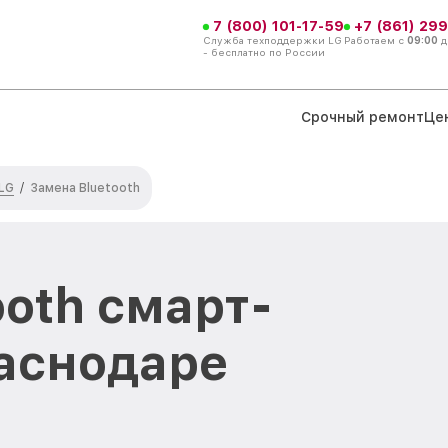
7 (800) 101-17-59
+7 (861) 299
Служба техподдержки LG
Работаем с
09:00
д
- бесплатно по России
Срочный ремонт
Це
LG
/
Замена Bluetooth
ooth смарт-
раснодаре