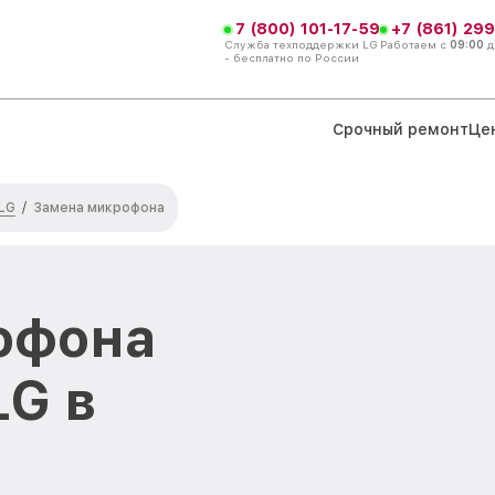
7 (800) 101-17-59
+7 (861) 299
Служба техподдержки LG
Работаем с
09:00
д
- бесплатно по России
Срочный ремонт
Це
LG
/
Замена микрофона
офона
LG в