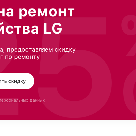
25
на ремонт
йства LG
а, предоставляем скидку
уг по ремонту
ить скидку
 персональных данных