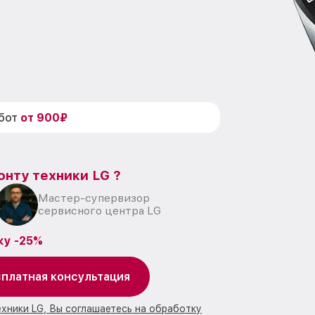
абот
от 900₽
онту техники LG ?
Мастер-супервизор
сервисного центра LG
ку -25%
платная консультация
ехники LG, Вы соглашаетесь на обработку